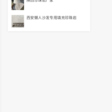
陕西珍珠岩厂家
西安懒人沙发专用填充珍珠岩