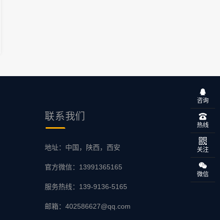
咨询
联系
我们
热线
地址：中国，陕西，西安
关注
官方微信：13991365165
微信
服务热线：139-9136-5165
邮箱：402586627@qq.com